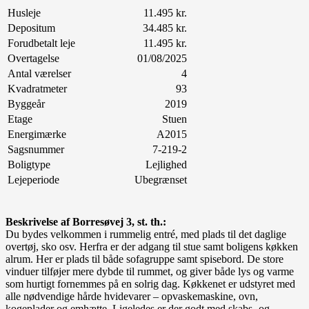
Husleje
11.495 kr.
Depositum
34.485 kr.
Forudbetalt leje
11.495 kr.
Overtagelse
01/08/2025
Antal værelser
4
Kvadratmeter
93
Byggeår
2019
Etage
Stuen
Energimærke
A2015
Sagsnummer
7-219-2
Boligtype
Lejlighed
Lejeperiode
Ubegrænset
Beskrivelse af Borresøvej 3, st. th
.:
Du bydes velkommen i rummelig entré, med plads til det daglige
overtøj, sko osv. Herfra er der adgang til stue samt boligens køkken
alrum. Her er plads til både sofagruppe samt spisebord. De store
vinduer tilføjer mere dybde til rummet, og giver både lys og varme
som hurtigt fornemmes på en solrig dag. Køkkenet er udstyret med
alle nødvendige hårde hvidevarer – opvaskemaskine, ovn,
kogeplader og emhætte. Ligeledes er der godt med skabs- og