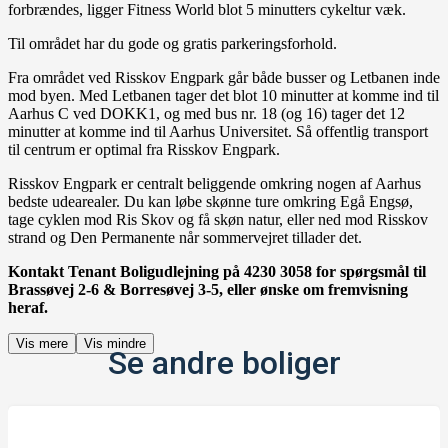
forbrændes, ligger Fitness World blot 5 minutters cykeltur væk.
Til området har du gode og gratis parkeringsforhold.
Fra området ved Risskov Engpark går både busser og Letbanen inde
mod byen. Med Letbanen tager det blot 10 minutter at komme ind til
Aarhus C ved DOKK1, og med bus nr. 18 (og 16) tager det 12
minutter at komme ind til Aarhus Universitet. Så offentlig transport
til centrum er optimal fra Risskov Engpark.
Risskov Engpark er centralt beliggende omkring nogen af Aarhus
bedste udearealer. Du kan løbe skønne ture omkring Egå Engsø,
tage cyklen mod Ris Skov og få skøn natur, eller ned mod Risskov
strand og Den Permanente når sommervejret tillader det.
Kontakt Tenant Boligudlejning på 4230 3058 for spørgsmål til
Brassøvej 2-6 & Borresøvej 3-5, eller ønske om fremvisning
heraf.
Vis mere
Vis mindre
Se andre boliger