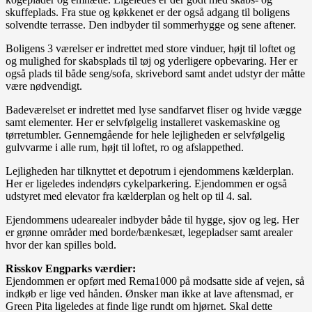
skuffeplads. Fra stue og køkkenet er der også adgang til boligens
solvendte terrasse. Den indbyder til sommerhygge og sene aftener.
Boligens 3 værelser er indrettet med store vinduer, højt til loftet og
og mulighed for skabsplads til tøj og yderligere opbevaring. Her er
også plads til både seng/sofa, skrivebord samt andet udstyr der måtte
være nødvendigt.
Badeværelset er indrettet med lyse sandfarvet fliser og hvide vægge
samt elementer. Her er selvfølgelig installeret vaskemaskine og
tørretumbler. Gennemgående for hele lejligheden er selvfølgelig
gulvvarme i alle rum, højt til loftet, ro og afslappethed.
Lejligheden har tilknyttet et depotrum i ejendommens kælderplan.
Her er ligeledes indendørs cykelparkering. Ejendommen er også
udstyret med elevator fra kælderplan og helt op til 4. sal.
Ejendommens udearealer indbyder både til hygge, sjov og leg. Her
er grønne områder med borde/bænkesæt, legepladser samt arealer
hvor der kan spilles bold.
Risskov Engparks værdier:
Ejendommen er opført med Rema1000 på modsatte side af vejen, så
indkøb er lige ved hånden. Ønsker man ikke at lave aftensmad, er
Green Pita ligeledes at finde lige rundt om hjørnet. Skal dette