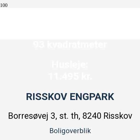
4 værelser
93 kvadratmeter
Husleje:
11.495 kr.
RISSKOV ENGPARK
Borresøvej 3, st. th, 8240 Risskov
Boligoverblik