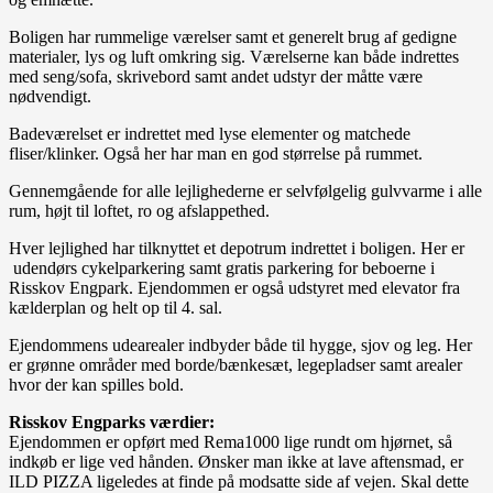
Boligen har rummelige værelser samt et generelt brug af gedigne
materialer, lys og luft omkring sig. Værelserne kan både indrettes
med seng/sofa, skrivebord samt andet udstyr der måtte være
nødvendigt.
Badeværelset er indrettet med lyse elementer og matchede
fliser/klinker. Også her har man en god størrelse på rummet.
Gennemgående for alle lejlighederne er selvfølgelig gulvvarme i alle
rum, højt til loftet, ro og afslappethed.
Hver lejlighed har tilknyttet et depotrum indrettet i boligen. Her er
udendørs cykelparkering samt gratis parkering for beboerne i
Risskov Engpark. Ejendommen er også udstyret med elevator fra
kælderplan og helt op til 4. sal.
Ejendommens udearealer indbyder både til hygge, sjov og leg. Her
er grønne områder med borde/bænkesæt, legepladser samt arealer
hvor der kan spilles bold.
Risskov Engparks værdier:
Ejendommen er opført med Rema1000 lige rundt om hjørnet, så
indkøb er lige ved hånden. Ønsker man ikke at lave aftensmad, er
ILD PIZZA ligeledes at finde på modsatte side af vejen. Skal dette