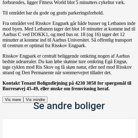
forbrændes, ligger Fitness World blot 5 minutters cykeltur væk.
Til området har du gode og gratis parkeringsforhold.
Fra området ved Risskov Engpark går både busser og Letbanen inde
mod byen. Med Letbanen tager det blot 10 minutter at komme ind til
Aarhus C ved DOKK1, og med bus nr. 18 (og 16) tager det 12
minutter at komme ind til Aarhus Universitet. Så offentlig transport
til centrum er optimal fra Risskov Engpark.
Risskov Engpark er centralt beliggende omkring nogen af Aarhus
bedste udearealer. Du kan løbe skønne ture omkring Egå Engsø,
tage cyklen mod Ris Skov og få skøn natur, eller ned mod Risskov
strand og Den Permanente når sommervejret tillader det.
Kontakt Tenant Boligudlejning på 4230 3058 for spørgsmål til
Borresøvej 45-49, eller ønske om fremvisning heraf.
Vis mere
Vis mindre
Se andre boliger