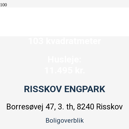
4 værelser
103 kvadratmeter
Husleje:
11.495 kr.
RISSKOV ENGPARK
Borresøvej 47, 3. th
, 8240 Risskov
Boligoverblik