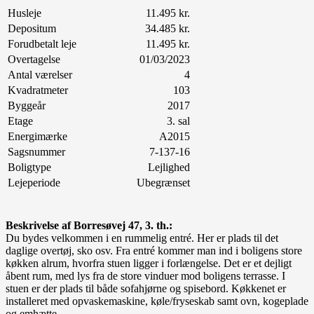
Husleje
11.495 kr.
Depositum
34.485 kr.
Forudbetalt leje
11.495 kr.
Overtagelse
01/03/2023
Antal værelser
4
Kvadratmeter
103
Byggeår
2017
Etage
3. sal
Energimærke
A2015
Sagsnummer
7-137-16
Boligtype
Lejlighed
Lejeperiode
Ubegrænset
Beskrivelse af Borresøvej 47, 3. th.:
Du bydes velkommen i en rummelig entré. Her er plads til det
daglige overtøj, sko osv. Fra entré kommer man ind i boligens store
køkken alrum, hvorfra stuen ligger i forlængelse. Det er et dejligt
åbent rum, med lys fra de store vinduer mod boligens terrasse. I
stuen er der plads til både sofahjørne og spisebord. Køkkenet er
installeret med opvaskemaskine, køle/fryseskab samt ovn, kogeplade
og emhætte.