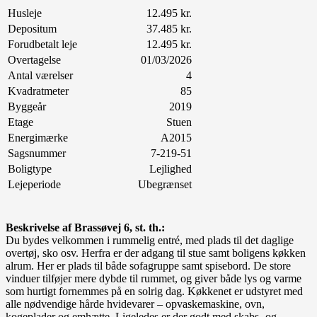
Husleje
12.495 kr.
Depositum
37.485 kr.
Forudbetalt leje
12.495 kr.
Overtagelse
01/03/2026
Antal værelser
4
Kvadratmeter
85
Byggeår
2019
Etage
Stuen
Energimærke
A2015
Sagsnummer
7-219-51
Boligtype
Lejlighed
Lejeperiode
Ubegrænset
Beskrivelse af Brassøvej 6, st. th
.:
Du bydes velkommen i rummelig entré, med plads til det daglige
overtøj, sko osv. Herfra er der adgang til stue samt boligens køkken
alrum. Her er plads til både sofagruppe samt spisebord. De store
vinduer tilføjer mere dybde til rummet, og giver både lys og varme
som hurtigt fornemmes på en solrig dag. Køkkenet er udstyret med
alle nødvendige hårde hvidevarer – opvaskemaskine, ovn,
kogeplader og emhætte. Ligeledes er der godt med skabs- og