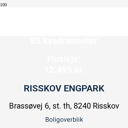
4 værelser
85 kvadratmeter
Husleje:
12.495 kr.
RISSKOV ENGPARK
Brassøvej 6, st. th, 8240 Risskov
Boligoverblik