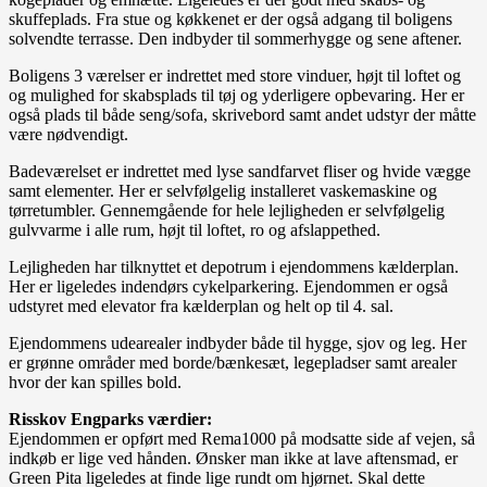
skuffeplads. Fra stue og køkkenet er der også adgang til boligens
solvendte terrasse. Den indbyder til sommerhygge og sene aftener.
Boligens 3 værelser er indrettet med store vinduer, højt til loftet og
og mulighed for skabsplads til tøj og yderligere opbevaring. Her er
også plads til både seng/sofa, skrivebord samt andet udstyr der måtte
være nødvendigt.
Badeværelset er indrettet med lyse sandfarvet fliser og hvide vægge
samt elementer. Her er selvfølgelig installeret vaskemaskine og
tørretumbler. Gennemgående for hele lejligheden er selvfølgelig
gulvvarme i alle rum, højt til loftet, ro og afslappethed.
Lejligheden har tilknyttet et depotrum i ejendommens kælderplan.
Her er ligeledes indendørs cykelparkering. Ejendommen er også
udstyret med elevator fra kælderplan og helt op til 4. sal.
Ejendommens udearealer indbyder både til hygge, sjov og leg. Her
er grønne områder med borde/bænkesæt, legepladser samt arealer
hvor der kan spilles bold.
Risskov Engparks værdier:
Ejendommen er opført med Rema1000 på modsatte side af vejen, så
indkøb er lige ved hånden. Ønsker man ikke at lave aftensmad, er
Green Pita ligeledes at finde lige rundt om hjørnet. Skal dette