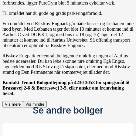
forbrændes, ligger PureGym blot 5 minutters cykeltur væk.
Til området har du gode og gratis parkeringsforhold.
Fra området ved Risskov Engpark går både busser og Letbanen inde
mod byen. Med Letbanen tager det blot 10 minutter at komme ind til
Aarhus C ved DOKK1, og med bus nr. 18 (og 16) tager det 12
minutter at komme ind til Aarhus Universitet. Så offentlig transport
til centrum er optimal fra Risskov Engpark.
Risskov Engpark er centralt beliggende omkring nogen af Aarhus
bedste udearealer. Du kan løbe skønne ture omkring Egå Engsø,
tage cyklen mod Ris Skov og få skøn natur, eller ned mod Risskov
strand og Den Permanente når sommervejret tillader det.
Kontakt Tenant Boligudlejning på 4230 3058 for spørgsmål til
Brassøvej 2-6 & Borresøvej 3-5, eller ønske om fremvisning
heraf.
Vis mere
Vis mindre
Se andre boliger