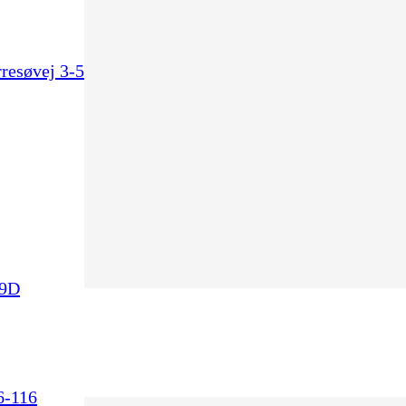
resøvej 3-5
 9D
6-116