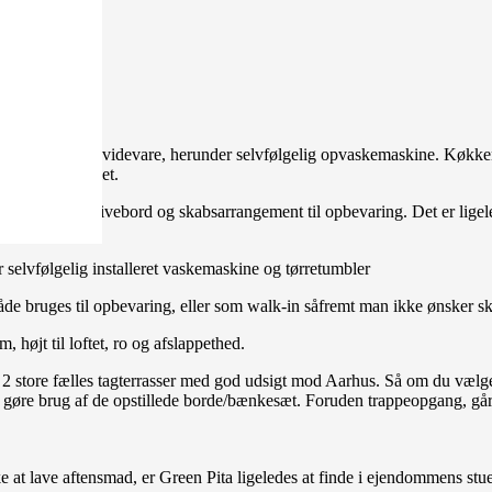
r er alt i hårde hvidevare, herunder selvfølgelig opvaskemaskine. Køkke
 mod gårdarealet.
l både seng, skrivebord og skabsarrangement til opbevaring. Det er ligele
selvfølgelig installeret vaskemaskine og tørretumbler
åde bruges til opbevaring, eller som walk-in såfremt man ikke ønsker sk
 højt til loftet, ro og afslappethed.
t 2 store fælles tagterrasser med god udsigt mod Aarhus. Så om du vælge
r at gøre brug af de opstillede borde/bænkesæt. Foruden trappeopgang, g
 lave aftensmad, er Green Pita ligeledes at finde i ejendommens stuep