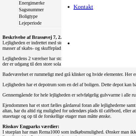
Energimærke
A2015
Kontakt
Sagsnummer
7-115-24
Boligtype
Lejlighed
Lejeperiode
Ubegrænset
Beskrivelse af Brassøvej 7, 2. lejl. 2:
Lejligheden er indrettet med stort køkken med plads til spisebord. He
masser af skabs- og skuffeplads samt lysgennemstrømning fra vinduet
Lejlighedens 2 værelser har store vinduer. I værelserne er der plads ti
der er udgang til den store solaltan.
Badeværelset er rummeligt med grå klinker og hvide elementer. Her er 
Lejligheden har et depotrum som en del af boligen. Dette depot kan b
Gennemgående for hele lejligheden er selvfølgelig gulvvarme i alle rum,
Ejendommen har et stort fælles gårdareal foran alle lejlighederne sam
altan, har du altid rig mulighed for udendørs plads til cafébord, elle
stueetage og op til de forskellige etager man måtte ønske.
Risskov Engparks værdier:
I stueplan har man Rema1000 som indkøbsmulighed. Ønsker man ikke at