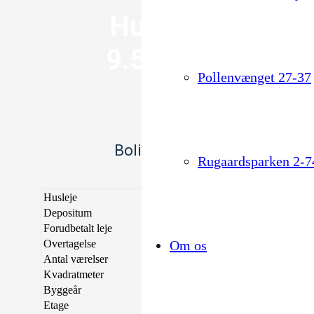
Husleje:
9.500 kr.
Pollenvænget 27-37
Boligoverblik
Rugaardsparken 2-7
Husleje
9.500 kr.
Depositum
28.500 kr.
Forudbetalt leje
9.500 kr.
Overtagelse
01/08/2026
Om os
Antal værelser
2
Kvadratmeter
61
Byggeår
2019
Etage
2. sal