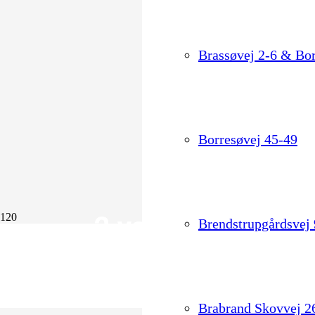
Brassøvej 2-6 & Bor
Borresøvej 45-49
2 værelser
Brendstrupgårdsvej
61 kvadratmeter
Brabrand Skovvej 2