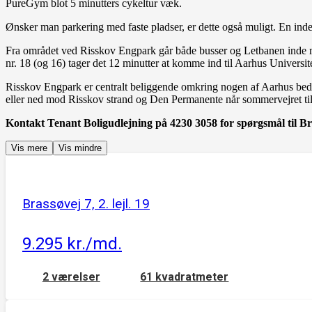
PureGym blot 5 minutters cykeltur væk.
Ønsker man parkering med faste pladser, er dette også muligt. En inde
Fra området ved Risskov Engpark går både busser og Letbanen inde
nr. 18 (og 16) tager det 12 minutter at komme ind til Aarhus Universite
Risskov Engpark er centralt beliggende omkring nogen af Aarhus bed
eller ned mod Risskov strand og Den Permanente når sommervejret til
Kontakt Tenant Boligudlejning på 4230 3058 for spørgsmål til Br
Vis mere
Vis mindre
Brassøvej 7, 2. lejl. 19
9.295 kr./md.
2 værelser
61 kvadratmeter