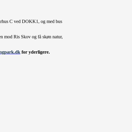
l Aarhus C ved DOKK1, og med bus
en mod Ris Skov og få skøn natur,
ngpark.dk
for yderligere.