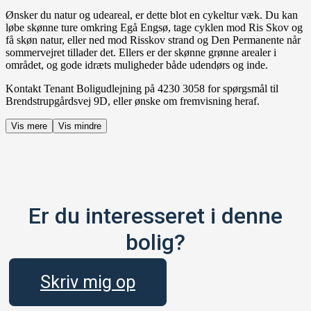
Ønsker du natur og udeareal, er dette blot en cykeltur væk. Du kan
løbe skønne ture omkring Egå Engsø, tage cyklen mod Ris Skov og
få skøn natur, eller ned mod Risskov strand og Den Permanente når
sommervejret tillader det. Ellers er der skønne grønne arealer i
området, og gode idræts muligheder både udendørs og inde.
Kontakt Tenant Boligudlejning på 4230 3058 for spørgsmål til
Brendstrupgårdsvej 9D, eller ønske om fremvisning heraf.
Vis mere
Vis mindre
Er du interesseret i denne
bolig?
Skriv mig op