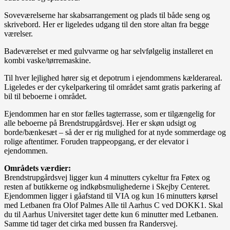
Soveværelserne har skabsarrangement og plads til både seng og
skrivebord. Her er ligeledes udgang til den store altan fra begge
værelser.
Badeværelset er med gulvvarme og har selvfølgelig installeret en
kombi vaske/tørremaskine.
Til hver lejlighed hører sig et depotrum i ejendommens kælderareal.
Ligeledes er der cykelparkering til området samt gratis parkering af
bil til beboerne i området.
Ejendommen har en stor fælles tagterrasse, som er tilgængelig for
alle beboerne på Brendstrupgårdsvej. Her er skøn udsigt og
borde/bænkesæt – så der er rig mulighed for at nyde sommerdage og
rolige aftentimer. Foruden trappeopgang, er der elevator i
ejendommen.
Områdets værdier:
Brendstrupgårdsvej ligger kun 4 minutters cykeltur fra Føtex og
resten af butikkerne og indkøbsmulighederne i Skejby Centeret.
Ejendommen ligger i gåafstand til VIA og kun 16 minutters kørsel
med Letbanen fra Olof Palmes Alle til Aarhus C ved DOKK1. Skal
du til Aarhus Universitet tager dette kun 6 minutter med Letbanen.
Samme tid tager det cirka med bussen fra Randersvej.