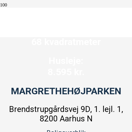
3 værelser
68 kvadratmeter
Husleje:
8.595 kr.
MARGRETHEHØJPARKEN
Brendstrupgårdsvej 9D, 1. lejl. 1,
8200 Aarhus N