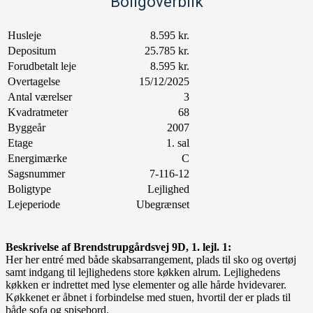
Boligoverblik
Husleje
8.595 kr.
Depositum
25.785 kr.
Forudbetalt leje
8.595 kr.
Overtagelse
15/12/2025
Antal værelser
3
Kvadratmeter
68
Byggeår
2007
Etage
1. sal
Energimærke
C
Sagsnummer
7-116-12
Boligtype
Lejlighed
Lejeperiode
Ubegrænset
Beskrivelse af Brendstrupgårdsvej 9D, 1. lejl. 1:
Her her entré med både skabsarrangement, plads til sko og overtøj
samt indgang til lejlighedens store køkken alrum. Lejlighedens
køkken er indrettet med lyse elementer og alle hårde hvidevarer.
Køkkenet er åbnet i forbindelse med stuen, hvortil der er plads til
både sofa og spisebord.