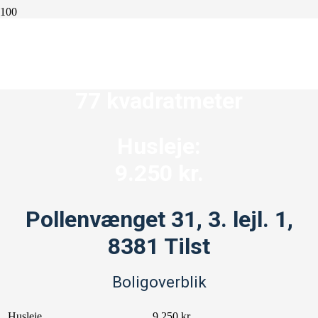
3 værelser
77 kvadratmeter
Husleje:
9.250 kr.
Pollenvænget 31, 3. lejl. 1,
8381 Tilst
Boligoverblik
Husleje
9.250 kr.