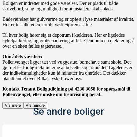
Boligen er indrettet med gode værelser. Der er plads til både
skrivebord, seng, og mulighed for at installere skabsplads.
Badeværelset har gulvvarme og er opført i lyse materialer af kvalitet.
Her er installeret en kombi vaske/tørremaskine.
Til hver bolig hører sig et depotrum i kælderen. Her er ligeledes
cykelparkering, og gratis parkering af bil. Ejendommen dækker også
over en skøn fælles tagterrasse.
Områdets værdier:
Pollenvænget ligger tæt ved vuggestue, børnehave samt skole. Det
gør det let for børnefamilierne at bosætte sig i området. Ligeledes er
der indkøbsmuligheder kun få minutter fra området. Det dækker
blandt andet over Bilka, Jysk, Power osv.
Kontakt Tenant Boligudlejning på 4230 3058 for spørgsmål til
Pollenvænget, eller ønske om fremvisning heraf.
Vis mere
Vis mindre
Se andre boliger