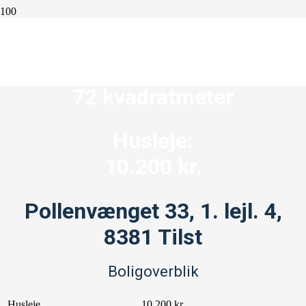
3 værelser
72 kvadratmeter
Husleje:
10.200 kr.
Pollenvænget 33, 1. lejl. 4,
8381 Tilst
Boligoverblik
Husleje
10.200 kr.