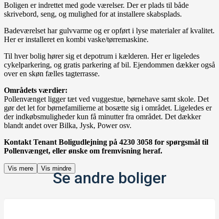
Boligen er indrettet med gode værelser. Der er plads til både
skrivebord, seng, og mulighed for at installere skabsplads.
Badeværelset har gulvvarme og er opført i lyse materialer af kvalitet.
Her er installeret en kombi vaske/tørremaskine.
Til hver bolig hører sig et depotrum i kælderen. Her er ligeledes
cykelparkering, og gratis parkering af bil. Ejendommen dækker også
over en skøn fælles tagterrasse.
Områdets værdier:
Pollenvænget ligger tæt ved vuggestue, børnehave samt skole. Det
gør det let for børnefamilierne at bosætte sig i området. Ligeledes er
der indkøbsmuligheder kun få minutter fra området. Det dækker
blandt andet over Bilka, Jysk, Power osv.
Kontakt Tenant Boligudlejning på 4230 3058 for spørgsmål til
Pollenvænget, eller ønske om fremvisning heraf.
Vis mere
Vis mindre
Se andre boliger