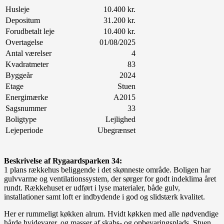
Husleje
10.400 kr.
Depositum
31.200 kr.
Forudbetalt leje
10.400 kr.
Overtagelse
01/08/2025
Antal værelser
4
Kvadratmeter
83
Byggeår
2024
Etage
Stuen
Energimærke
A2015
Sagsnummer
33
Boligtype
Lejlighed
Lejeperiode
Ubegrænset
Beskrivelse af Rygaardsparken 34:
1 plans rækkehus beliggende i det skønneste område. Boligen har
gulvvarme og ventilationssystem, der sørger for godt indeklima året
rundt. Rækkehuset er udført i lyse materialer, både gulv,
installationer samt loft er indbydende i god og slidstærk kvalitet.
Her er rummeligt køkken alrum. Hvidt køkken med alle nødvendige
hårde hvidevarer, og masser af skabs- og opbevaringsplads. Stuen