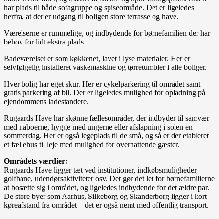
har plads til både sofagruppe og spiseområde. Det er ligeledes
herfra, at der er udgang til boligen store terrasse og have.
Værelserne er rummelige, og indbydende for børnefamilien der har
behov for lidt ekstra plads.
Badeværelset er som køkkenet, lavet i lyse materialer. Her er
selvfølgelig installeret vaskemaskine og tørretumbler i alle boliger.
Hver bolig har eget skur. Her er cykelparkering til området samt
gratis parkering af bil. Der er ligeledes mulighed for opladning på
ejendommens ladestandere.
Rugaards Have har skønne fællesområder, der indbyder til samvær
med naboerne, hygge med ungerne eller afslapning i solen en
sommerdag. Her er også legeplads til de små, og så er der etableret
et fællehus til leje med mulighed for overnattende gæster.
Områdets værdier:
Rugaards Have ligger tæt ved institutioner, indkøbsmuligheder,
golfbane, udendørsaktiviteter osv. Det gør det let for børnefamilierne
at bosætte sig i området, og ligeledes indbydende for det ældre par.
De store byer som Aarhus, Silkeborg og Skanderborg ligger i kort
køreafstand fra området – det er også nemt med offentlig transport.