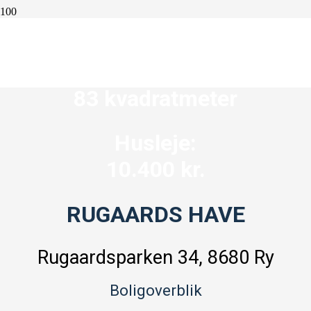
4 værelser
83 kvadratmeter
Husleje:
10.400 kr.
RUGAARDS HAVE
Rugaardsparken 34, 8680 Ry
Boligoverblik