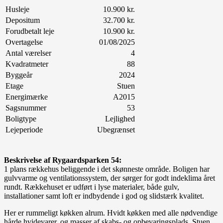
Husleje
10.900 kr.
Depositum
32.700 kr.
Forudbetalt leje
10.900 kr.
Overtagelse
01/08/2025
Antal værelser
4
Kvadratmeter
88
Byggeår
2024
Etage
Stuen
Energimærke
A2015
Sagsnummer
53
Boligtype
Lejlighed
Lejeperiode
Ubegrænset
Beskrivelse af Rygaardsparken 54:
1 plans rækkehus beliggende i det skønneste område. Boligen har
gulvvarme og ventilationssystem, der sørger for godt indeklima året
rundt. Rækkehuset er udført i lyse materialer, både gulv,
installationer samt loft er indbydende i god og slidstærk kvalitet.
Her er rummeligt køkken alrum. Hvidt køkken med alle nødvendige
hårde hvidevarer, og masser af skabs- og opbevaringsplads. Stuen