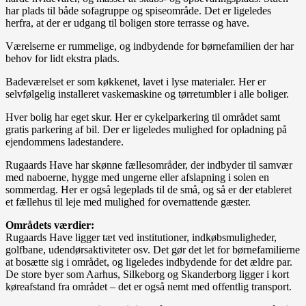
har plads til både sofagruppe og spiseområde. Det er ligeledes
herfra, at der er udgang til boligen store terrasse og have.
Værelserne er rummelige, og indbydende for børnefamilien der har
behov for lidt ekstra plads.
Badeværelset er som køkkenet, lavet i lyse materialer. Her er
selvfølgelig installeret vaskemaskine og tørretumbler i alle boliger.
Hver bolig har eget skur. Her er cykelparkering til området samt
gratis parkering af bil. Der er ligeledes mulighed for opladning på
ejendommens ladestandere.
Rugaards Have har skønne fællesområder, der indbyder til samvær
med naboerne, hygge med ungerne eller afslapning i solen en
sommerdag. Her er også legeplads til de små, og så er der etableret
et fællehus til leje med mulighed for overnattende gæster.
Områdets værdier:
Rugaards Have ligger tæt ved institutioner, indkøbsmuligheder,
golfbane, udendørsaktiviteter osv. Det gør det let for børnefamilierne
at bosætte sig i området, og ligeledes indbydende for det ældre par.
De store byer som Aarhus, Silkeborg og Skanderborg ligger i kort
køreafstand fra området – det er også nemt med offentlig transport.