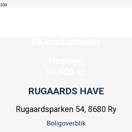
4 værelser
88 kvadratmeter
Husleje:
10.900 kr.
RUGAARDS HAVE
Rugaardsparken 54, 8680 Ry
Boligoverblik