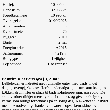
Husleje
10.995 kr.
Depositum
32.985 kr.
Forudbetalt leje
10.995 kr.
Overtagelse
01/09/2025
Antal værelser
3
Kvadratmeter
76
Byggeår
2019
Etage
2. sal
Energimærke
A2015
Sagsnummer
7-219-7
Boligtype
Lejlighed
Lejeperiode
Ubegrænset
Beskrivelse af Borresøvej 3
,
2. mf.:
Lejligheden er indrettet med rummelig entré, med plads til det
daglige overtøj, sko osv. Herfra er der adgang til stue samt boligens
køkken alrum. Her er plads til både sofagruppe samt spisebord. De
store vinduer tilføjer mere dybde til rummet, og giver både lys og
varme som hurtigt fornemmes på en solrig dag. Køkkenet er udstyret
med alle nødvendige hårde hvidevarer – opvaskemaskine, ovn,
kogeplader og emhætte. Ligeledes er der godt med skabs- og