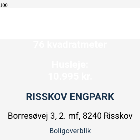
3 værelser
76 kvadratmeter
Husleje:
10.995 kr.
RISSKOV ENGPARK
Borresøvej 3, 2. mf, 8240 Risskov
Boligoverblik