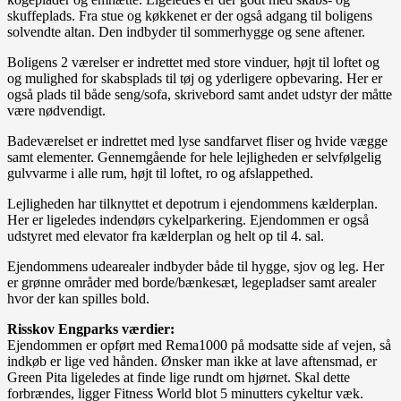
skuffeplads. Fra stue og køkkenet er der også adgang til boligens
solvendte altan. Den indbyder til sommerhygge og sene aftener.
Boligens 2 værelser er indrettet med store vinduer, højt til loftet og
og mulighed for skabsplads til tøj og yderligere opbevaring. Her er
også plads til både seng/sofa, skrivebord samt andet udstyr der måtte
være nødvendigt.
Badeværelset er indrettet med lyse sandfarvet fliser og hvide vægge
samt elementer. Gennemgående for hele lejligheden er selvfølgelig
gulvvarme i alle rum, højt til loftet, ro og afslappethed.
Lejligheden har tilknyttet et depotrum i ejendommens kælderplan.
Her er ligeledes indendørs cykelparkering. Ejendommen er også
udstyret med elevator fra kælderplan og helt op til 4. sal.
Ejendommens udearealer indbyder både til hygge, sjov og leg. Her
er grønne områder med borde/bænkesæt, legepladser samt arealer
hvor der kan spilles bold.
Risskov Engparks værdier:
Ejendommen er opført med Rema1000 på modsatte side af vejen, så
indkøb er lige ved hånden. Ønsker man ikke at lave aftensmad, er
Green Pita ligeledes at finde lige rundt om hjørnet. Skal dette
forbrændes, ligger Fitness World blot 5 minutters cykeltur væk.