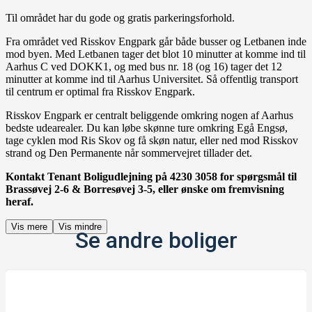
Til området har du gode og gratis parkeringsforhold.
Fra området ved Risskov Engpark går både busser og Letbanen inde
mod byen. Med Letbanen tager det blot 10 minutter at komme ind til
Aarhus C ved DOKK1, og med bus nr. 18 (og 16) tager det 12
minutter at komme ind til Aarhus Universitet. Så offentlig transport
til centrum er optimal fra Risskov Engpark.
Risskov Engpark er centralt beliggende omkring nogen af Aarhus
bedste udearealer. Du kan løbe skønne ture omkring Egå Engsø,
tage cyklen mod Ris Skov og få skøn natur, eller ned mod Risskov
strand og Den Permanente når sommervejret tillader det.
Kontakt Tenant Boligudlejning på 4230 3058 for spørgsmål til
Brassøvej 2-6 & Borresøvej 3-5, eller ønske om fremvisning
heraf.
Vis mere
Vis mindre
Se andre boliger