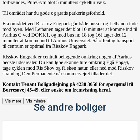
forbrændes, PureGym blot 5 minutters cykeltur væk.
Til området har du gode og gratis parkeringsforhold.
Fra området ved Risskov Engpark går både busser og Letbanen inde
mod byen. Med Letbanen tager det blot 10 minutter at komme ind til
Aarhus C ved DOKK1, og med bus nr. 18 (og 16) tager det 12
minutter at komme ind til Aarhus Universitet. Så offentlig transport
til centrum er optimal fra Risskov Engpark.
Risskov Engpark er centralt beliggende omkring nogen af Aarhus
bedste udearealer. Du kan løbe skønne ture omkring Egå Engsø,
tage cyklen mod Ris Skov og få skøn natur, eller ned mod Risskov
strand og Den Permanente når sommervejret tillader det.
Kontakt Tenant Boligudlejning på 4230 3058 for spørgsmål til
Borresøvej 45-49, eller ønske om fremvisning heraf.
Vis mere
Vis mindre
Se andre boliger