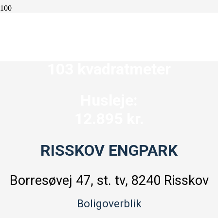
4 værelser
103 kvadratmeter
Husleje:
12.895 kr.
RISSKOV ENGPARK
Borresøvej 47, st. tv
, 8240 Risskov
Boligoverblik