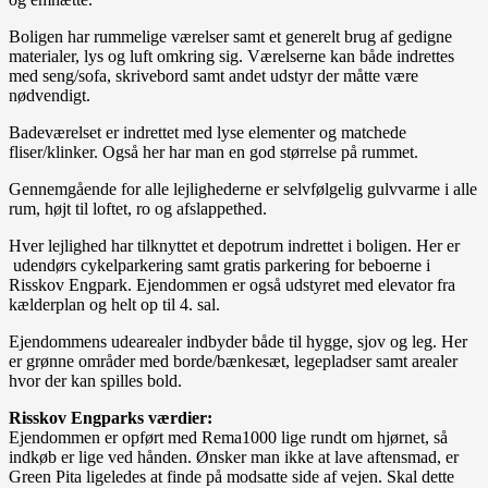
Boligen har rummelige værelser samt et generelt brug af gedigne
materialer, lys og luft omkring sig. Værelserne kan både indrettes
med seng/sofa, skrivebord samt andet udstyr der måtte være
nødvendigt.
Badeværelset er indrettet med lyse elementer og matchede
fliser/klinker. Også her har man en god størrelse på rummet.
Gennemgående for alle lejlighederne er selvfølgelig gulvvarme i alle
rum, højt til loftet, ro og afslappethed.
Hver lejlighed har tilknyttet et depotrum indrettet i boligen. Her er
udendørs cykelparkering samt gratis parkering for beboerne i
Risskov Engpark. Ejendommen er også udstyret med elevator fra
kælderplan og helt op til 4. sal.
Ejendommens udearealer indbyder både til hygge, sjov og leg. Her
er grønne områder med borde/bænkesæt, legepladser samt arealer
hvor der kan spilles bold.
Risskov Engparks værdier:
Ejendommen er opført med Rema1000 lige rundt om hjørnet, så
indkøb er lige ved hånden. Ønsker man ikke at lave aftensmad, er
Green Pita ligeledes at finde på modsatte side af vejen. Skal dette