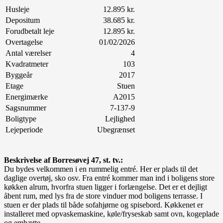
Husleje
12.895 kr.
Depositum
38.685 kr.
Forudbetalt leje
12.895 kr.
Overtagelse
01/02/2026
Antal værelser
4
Kvadratmeter
103
Byggeår
2017
Etage
Stuen
Energimærke
A2015
Sagsnummer
7-137-9
Boligtype
Lejlighed
Lejeperiode
Ubegrænset
Beskrivelse af Borresøvej 47, st. tv.:
Du bydes velkommen i en rummelig entré. Her er plads til det
daglige overtøj, sko osv. Fra entré kommer man ind i boligens store
køkken alrum, hvorfra stuen ligger i forlængelse. Det er et dejligt
åbent rum, med lys fra de store vinduer mod boligens terrasse. I
stuen er der plads til både sofahjørne og spisebord. Køkkenet er
installeret med opvaskemaskine, køle/fryseskab samt ovn, kogeplade
og emhætte.