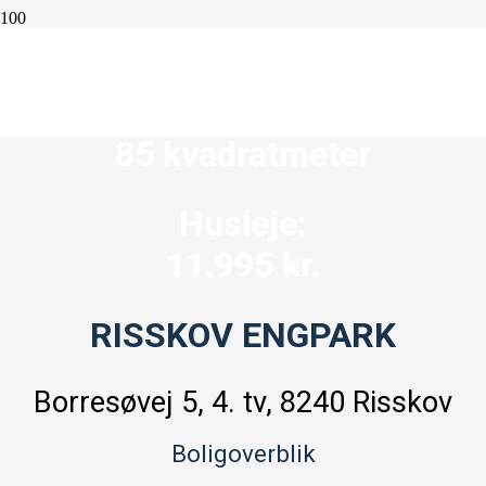
3 værelser
85 kvadratmeter
Husleje:
11.995 kr.
RISSKOV ENGPARK
Borresøvej 5, 4. tv, 8240 Risskov
Boligoverblik