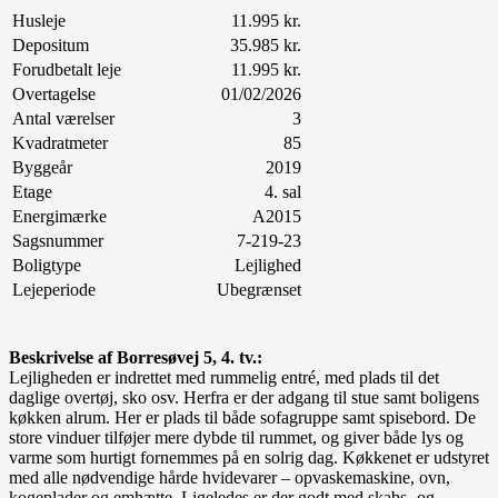
Husleje
11.995 kr.
Depositum
35.985 kr.
Forudbetalt leje
11.995 kr.
Overtagelse
01/02/2026
Antal værelser
3
Kvadratmeter
85
Byggeår
2019
Etage
4. sal
Energimærke
A2015
Sagsnummer
7-219-23
Boligtype
Lejlighed
Lejeperiode
Ubegrænset
Beskrivelse af Borresøvej 5, 4. tv.:
Lejligheden er indrettet med rummelig entré, med plads til det
daglige overtøj, sko osv. Herfra er der adgang til stue samt boligens
køkken alrum. Her er plads til både sofagruppe samt spisebord. De
store vinduer tilføjer mere dybde til rummet, og giver både lys og
varme som hurtigt fornemmes på en solrig dag. Køkkenet er udstyret
med alle nødvendige hårde hvidevarer – opvaskemaskine, ovn,
kogeplader og emhætte. Ligeledes er der godt med skabs- og