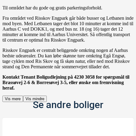
Til området har du gode og gratis parkeringsforhold.
Fra området ved Risskov Engpark går både busser og Letbanen inde
mod byen. Med Letbanen tager det blot 10 minutter at komme ind til
Aarhus C ved DOKK1, og med bus nr. 18 (og 16) tager det 12
minutter at komme ind til Aarhus Universitet. Så offentlig transport
til centrum er optimal fra Risskov Engpark.
Risskov Engpark er centralt beliggende omkring nogen af Aarhus
bedste udearealer. Du kan løbe skønne ture omkring Egå Engsø,
tage cyklen mod Ris Skov og få skøn natur, eller ned mod Risskov
strand og Den Permanente når sommervejret tillader det.
Kontakt Tenant Boligudlejning på 4230 3058 for spørgsmål til
Brassøvej 2-6 & Borresøvej 3-5, eller ønske om fremvisning
heraf.
Vis mere
Vis mindre
Se andre boliger