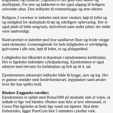
skuffeplads. Fra stue og køkkenet er der også adgang til boligens
solvendte altan. Den indbyder til sommerhygge og sene aftener.
Boligens 2 værelser er indrettet med store vinduer, højt til loftet og
og mulighed for skabsplads til tøj og yderligere opbevaring. Her er
også plads til både seng/sofa, skrivebord samt andet udstyr der måtte
være nødvendigt.
Badeværelset er indrettet med lyse sandfarvet fliser og hvide vægge
samt elementer. Gennemgående for hele lejligheden er selvfølgelig
gulvvarme i alle rum, højt til loftet, ro og afslappethed.
Lejligheden har tilknyttet et depotrum i ejendommens kælderplan.
Her er ligeledes indendørs cykelparkering. Ejendommen er også
udstyret med elevator fra kælderplan og helt op til 4. sal.
Ejendommens udearealer indbyder både til hygge, sjov og leg. Her
er grønne områder med borde/bænkesæt, legepladser samt arealer
hvor der kan spilles bold.
Risskov Engparks værdier:
Ejendommen er opført med Rema1000 på modsatte side af vejen, så
indkøb er lige ved hånden. Ønsker man ikke at lave aftensmad, er
Green Pita ligeledes at finde lige rundt om hjørnet. Skal dette
forbrændes, ligger PureGym blot 5 minutters cykeltur væk.